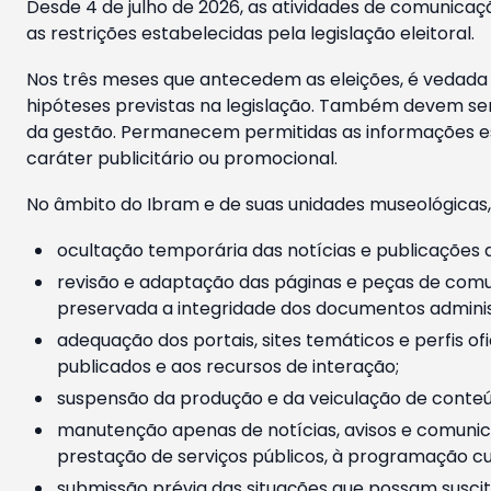
Desde 4 de julho de 2026, as atividades de comunicaçã
as restrições estabelecidas pela legislação eleitoral.
Nos três meses que antecedem as eleições, é vedada a
hipóteses previstas na legislação. Também devem ser
da gestão. Permanecem permitidas as informações est
caráter publicitário ou promocional.
No âmbito do Ibram e de suas unidades museológicas,
ocultação temporária das notícias e publicações a
revisão e adaptação das páginas e peças de comu
preservada a integridade dos documentos administ
adequação dos portais, sites temáticos e perfis ofi
publicados e aos recursos de interação;
suspensão da produção e da veiculação de conteúd
manutenção apenas de notícias, avisos e comunica
prestação de serviços públicos, à programação cul
submissão prévia das situações que possam suscita