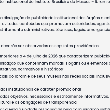
o institucional do Instituto Brasileiro de Museus – Ibra
 divulgação de publicidade institucional dos órgãos e en
 evitados conteúdos que promovam autoridades, agentes 
ritamente administrativas, técnicas, legais, emergencia
 deverão ser observadas as seguintes providências:
nteriores a 4 de julho de 2026 que caracterizem publicid
nicação que contenham marcas, slogans ou elementos da 
rativos, normativos e históricos;
ciais do Ibram e de seus museus nas redes sociais, inclus
os institucionais de caráter promocional;
dos objetivos, necessários e estritamente informativos
tural e às obrigações de transparência;
r dúvida à unidade responsável pela comunicação instituci