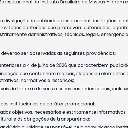
o institucional do Instituto Brasileiro de Museus – Ibra
 divulgação de publicidade institucional dos órgãos e en
 evitados conteúdos que promovam autoridades, agentes 
ritamente administrativas, técnicas, legais, emergencia
 deverão ser observadas as seguintes providências:
nteriores a 4 de julho de 2026 que caracterizem publicid
nicação que contenham marcas, slogans ou elementos da 
rativos, normativos e históricos;
ciais do Ibram e de seus museus nas redes sociais, inclus
os institucionais de caráter promocional;
dos objetivos, necessários e estritamente informativos
tural e às obrigações de transparência;
r dúvida à unidade responsável pela comunicação instituci