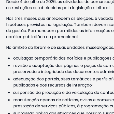
Desde 4 de julho de 2026, as atividades de comunicaçã
as restrições estabelecidas pela legislação eleitoral.
Nos três meses que antecedem as eleições, é vedada a
hipóteses previstas na legislação. Também devem ser
da gestão. Permanecem permitidas as informações est
caráter publicitário ou promocional.
No âmbito do Ibram e de suas unidades museológicas,
ocultação temporária das notícias e publicações a
revisão e adaptação das páginas e peças de comu
preservada a integridade dos documentos administ
adequação dos portais, sites temáticos e perfis ofi
publicados e aos recursos de interação;
suspensão da produção e da veiculação de conteúd
manutenção apenas de notícias, avisos e comunica
prestação de serviços públicos, à programação cul
submissão prévia das situações que possam suscita