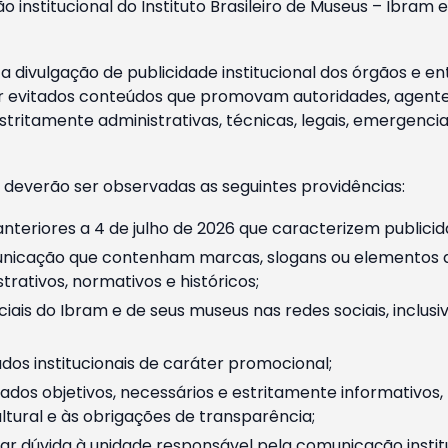
o institucional do Instituto Brasileiro de Museus – Ibra
 divulgação de publicidade institucional dos órgãos e en
 evitados conteúdos que promovam autoridades, agentes 
ritamente administrativas, técnicas, legais, emergencia
 deverão ser observadas as seguintes providências:
nteriores a 4 de julho de 2026 que caracterizem publicid
nicação que contenham marcas, slogans ou elementos da 
rativos, normativos e históricos;
ciais do Ibram e de seus museus nas redes sociais, inclus
os institucionais de caráter promocional;
dos objetivos, necessários e estritamente informativos
tural e às obrigações de transparência;
r dúvida à unidade responsável pela comunicação instituci