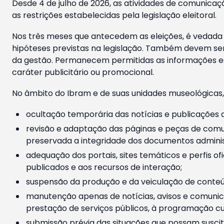
Desde 4 de julho de 2026, as atividades de comunicaçã
as restrições estabelecidas pela legislação eleitoral.
Nos três meses que antecedem as eleições, é vedada a
hipóteses previstas na legislação. Também devem ser
da gestão. Permanecem permitidas as informações est
caráter publicitário ou promocional.
No âmbito do Ibram e de suas unidades museológicas,
ocultação temporária das notícias e publicações a
revisão e adaptação das páginas e peças de comu
preservada a integridade dos documentos administ
adequação dos portais, sites temáticos e perfis ofi
publicados e aos recursos de interação;
suspensão da produção e da veiculação de conteúd
manutenção apenas de notícias, avisos e comunica
prestação de serviços públicos, à programação cul
submissão prévia das situações que possam suscita