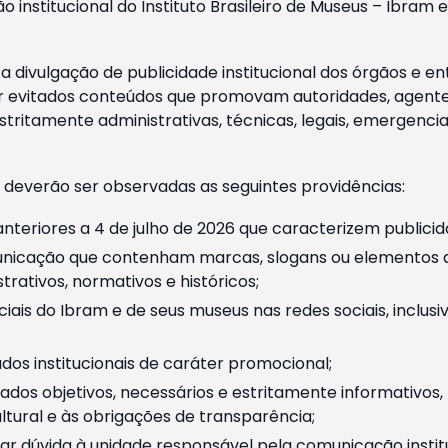
o institucional do Instituto Brasileiro de Museus – Ibra
 divulgação de publicidade institucional dos órgãos e en
 evitados conteúdos que promovam autoridades, agentes 
ritamente administrativas, técnicas, legais, emergencia
 deverão ser observadas as seguintes providências:
nteriores a 4 de julho de 2026 que caracterizem publicid
nicação que contenham marcas, slogans ou elementos da 
rativos, normativos e históricos;
ciais do Ibram e de seus museus nas redes sociais, inclus
os institucionais de caráter promocional;
dos objetivos, necessários e estritamente informativos
tural e às obrigações de transparência;
r dúvida à unidade responsável pela comunicação instituci