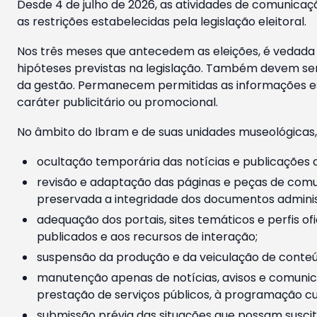
Desde 4 de julho de 2026, as atividades de comunicaçã
as restrições estabelecidas pela legislação eleitoral.
Nos três meses que antecedem as eleições, é vedada a
hipóteses previstas na legislação. Também devem ser
da gestão. Permanecem permitidas as informações est
caráter publicitário ou promocional.
No âmbito do Ibram e de suas unidades museológicas,
ocultação temporária das notícias e publicações a
revisão e adaptação das páginas e peças de comu
preservada a integridade dos documentos administ
adequação dos portais, sites temáticos e perfis ofi
publicados e aos recursos de interação;
suspensão da produção e da veiculação de conteúd
manutenção apenas de notícias, avisos e comunica
prestação de serviços públicos, à programação cul
submissão prévia das situações que possam suscita