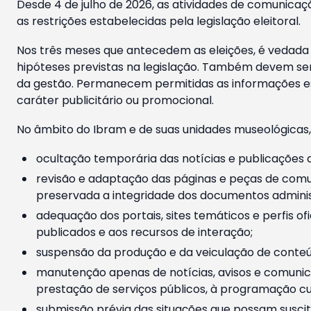
Desde 4 de julho de 2026, as atividades de comunicaçã
as restrições estabelecidas pela legislação eleitoral.
Nos três meses que antecedem as eleições, é vedada a
hipóteses previstas na legislação. Também devem ser
da gestão. Permanecem permitidas as informações est
caráter publicitário ou promocional.
No âmbito do Ibram e de suas unidades museológicas,
ocultação temporária das notícias e publicações a
revisão e adaptação das páginas e peças de comu
preservada a integridade dos documentos administ
adequação dos portais, sites temáticos e perfis ofi
publicados e aos recursos de interação;
suspensão da produção e da veiculação de conteúd
manutenção apenas de notícias, avisos e comunica
prestação de serviços públicos, à programação cul
submissão prévia das situações que possam suscita