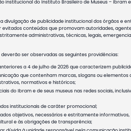
o institucional do Instituto Brasileiro de Museus – Ibra
 divulgação de publicidade institucional dos órgãos e en
 evitados conteúdos que promovam autoridades, agentes 
ritamente administrativas, técnicas, legais, emergencia
 deverão ser observadas as seguintes providências:
nteriores a 4 de julho de 2026 que caracterizem publicid
nicação que contenham marcas, slogans ou elementos da 
rativos, normativos e históricos;
ciais do Ibram e de seus museus nas redes sociais, inclus
os institucionais de caráter promocional;
dos objetivos, necessários e estritamente informativos
tural e às obrigações de transparência;
r dúvida à unidade responsável pela comunicação instituci