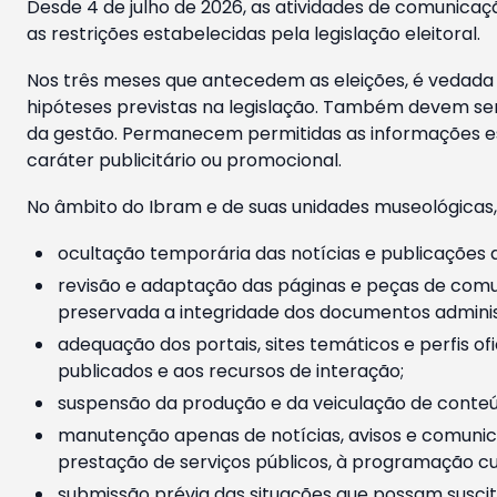
Desde 4 de julho de 2026, as atividades de comunicaçã
as restrições estabelecidas pela legislação eleitoral.
Nos três meses que antecedem as eleições, é vedada a
hipóteses previstas na legislação. Também devem ser
da gestão. Permanecem permitidas as informações est
caráter publicitário ou promocional.
No âmbito do Ibram e de suas unidades museológicas,
ocultação temporária das notícias e publicações a
revisão e adaptação das páginas e peças de comu
preservada a integridade dos documentos administ
adequação dos portais, sites temáticos e perfis ofi
publicados e aos recursos de interação;
suspensão da produção e da veiculação de conteúd
manutenção apenas de notícias, avisos e comunica
prestação de serviços públicos, à programação cul
submissão prévia das situações que possam suscita