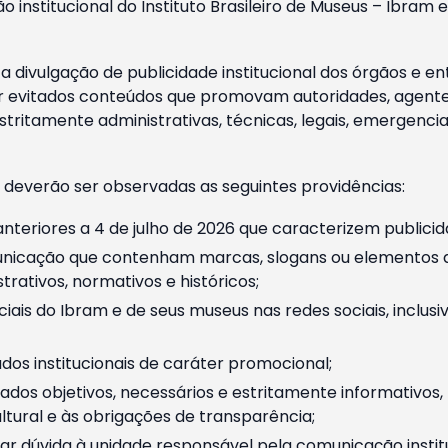
o institucional do Instituto Brasileiro de Museus – Ibra
 divulgação de publicidade institucional dos órgãos e en
 evitados conteúdos que promovam autoridades, agentes 
ritamente administrativas, técnicas, legais, emergencia
 deverão ser observadas as seguintes providências:
nteriores a 4 de julho de 2026 que caracterizem publicid
nicação que contenham marcas, slogans ou elementos da 
rativos, normativos e históricos;
ciais do Ibram e de seus museus nas redes sociais, inclus
os institucionais de caráter promocional;
dos objetivos, necessários e estritamente informativos
tural e às obrigações de transparência;
r dúvida à unidade responsável pela comunicação instituci