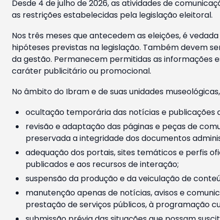
Desde 4 de julho de 2026, as atividades de comunicaçã
as restrições estabelecidas pela legislação eleitoral.
Nos três meses que antecedem as eleições, é vedada a
hipóteses previstas na legislação. Também devem ser
da gestão. Permanecem permitidas as informações est
caráter publicitário ou promocional.
No âmbito do Ibram e de suas unidades museológicas,
ocultação temporária das notícias e publicações a
revisão e adaptação das páginas e peças de comu
preservada a integridade dos documentos administ
adequação dos portais, sites temáticos e perfis ofi
publicados e aos recursos de interação;
suspensão da produção e da veiculação de conteúd
manutenção apenas de notícias, avisos e comunica
prestação de serviços públicos, à programação cul
submissão prévia das situações que possam suscita