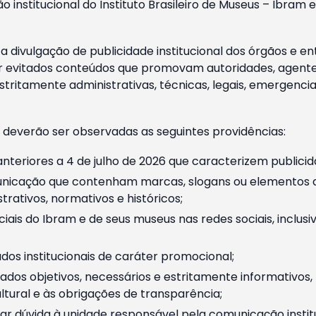
o institucional do Instituto Brasileiro de Museus – Ibra
 divulgação de publicidade institucional dos órgãos e en
 evitados conteúdos que promovam autoridades, agentes 
ritamente administrativas, técnicas, legais, emergencia
 deverão ser observadas as seguintes providências:
nteriores a 4 de julho de 2026 que caracterizem publicid
nicação que contenham marcas, slogans ou elementos da 
rativos, normativos e históricos;
ciais do Ibram e de seus museus nas redes sociais, inclus
os institucionais de caráter promocional;
dos objetivos, necessários e estritamente informativos
tural e às obrigações de transparência;
r dúvida à unidade responsável pela comunicação instituci