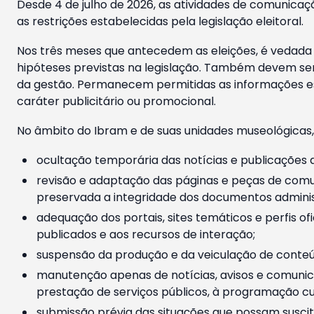
Desde 4 de julho de 2026, as atividades de comunicaçã
as restrições estabelecidas pela legislação eleitoral.
Nos três meses que antecedem as eleições, é vedada a
hipóteses previstas na legislação. Também devem ser
da gestão. Permanecem permitidas as informações est
caráter publicitário ou promocional.
No âmbito do Ibram e de suas unidades museológicas,
ocultação temporária das notícias e publicações a
revisão e adaptação das páginas e peças de comu
preservada a integridade dos documentos administ
adequação dos portais, sites temáticos e perfis ofi
publicados e aos recursos de interação;
suspensão da produção e da veiculação de conteúd
manutenção apenas de notícias, avisos e comunica
prestação de serviços públicos, à programação cul
submissão prévia das situações que possam suscita