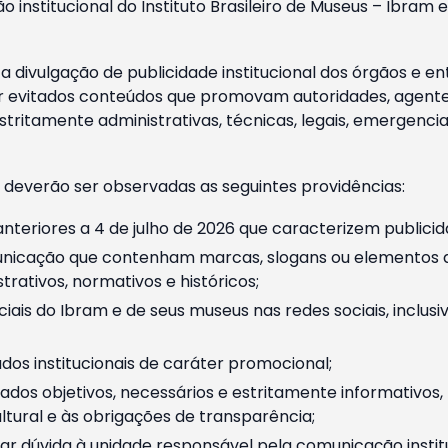
o institucional do Instituto Brasileiro de Museus – Ibra
 divulgação de publicidade institucional dos órgãos e en
 evitados conteúdos que promovam autoridades, agentes 
ritamente administrativas, técnicas, legais, emergencia
 deverão ser observadas as seguintes providências:
nteriores a 4 de julho de 2026 que caracterizem publicid
nicação que contenham marcas, slogans ou elementos da 
rativos, normativos e históricos;
ciais do Ibram e de seus museus nas redes sociais, inclus
os institucionais de caráter promocional;
dos objetivos, necessários e estritamente informativos
tural e às obrigações de transparência;
r dúvida à unidade responsável pela comunicação instituci