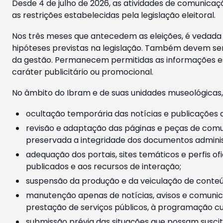
Desde 4 de julho de 2026, as atividades de comunicaçã
as restrições estabelecidas pela legislação eleitoral.
Nos três meses que antecedem as eleições, é vedada a
hipóteses previstas na legislação. Também devem ser
da gestão. Permanecem permitidas as informações est
caráter publicitário ou promocional.
No âmbito do Ibram e de suas unidades museológicas,
ocultação temporária das notícias e publicações a
revisão e adaptação das páginas e peças de comu
preservada a integridade dos documentos administ
adequação dos portais, sites temáticos e perfis ofi
publicados e aos recursos de interação;
suspensão da produção e da veiculação de conteúd
manutenção apenas de notícias, avisos e comunica
prestação de serviços públicos, à programação cul
submissão prévia das situações que possam suscita