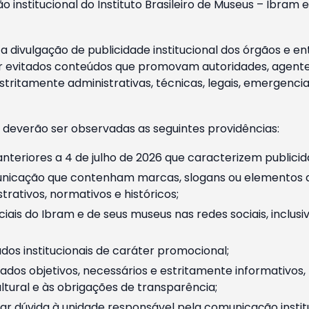
o institucional do Instituto Brasileiro de Museus – Ibra
 divulgação de publicidade institucional dos órgãos e en
 evitados conteúdos que promovam autoridades, agentes 
ritamente administrativas, técnicas, legais, emergencia
 deverão ser observadas as seguintes providências:
nteriores a 4 de julho de 2026 que caracterizem publicid
nicação que contenham marcas, slogans ou elementos da 
rativos, normativos e históricos;
ciais do Ibram e de seus museus nas redes sociais, inclus
os institucionais de caráter promocional;
dos objetivos, necessários e estritamente informativos
tural e às obrigações de transparência;
r dúvida à unidade responsável pela comunicação instituci