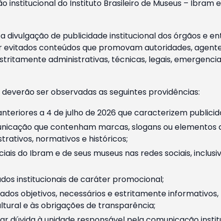
o institucional do Instituto Brasileiro de Museus – Ibra
 divulgação de publicidade institucional dos órgãos e en
 evitados conteúdos que promovam autoridades, agentes 
ritamente administrativas, técnicas, legais, emergencia
 deverão ser observadas as seguintes providências:
nteriores a 4 de julho de 2026 que caracterizem publicid
nicação que contenham marcas, slogans ou elementos da 
rativos, normativos e históricos;
ciais do Ibram e de seus museus nas redes sociais, inclus
os institucionais de caráter promocional;
dos objetivos, necessários e estritamente informativos
tural e às obrigações de transparência;
r dúvida à unidade responsável pela comunicação instituci