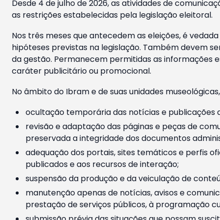
Desde 4 de julho de 2026, as atividades de comunicaçã
as restrições estabelecidas pela legislação eleitoral.
Nos três meses que antecedem as eleições, é vedada a
hipóteses previstas na legislação. Também devem ser
da gestão. Permanecem permitidas as informações est
caráter publicitário ou promocional.
No âmbito do Ibram e de suas unidades museológicas,
ocultação temporária das notícias e publicações a
revisão e adaptação das páginas e peças de comu
preservada a integridade dos documentos administ
adequação dos portais, sites temáticos e perfis ofi
publicados e aos recursos de interação;
suspensão da produção e da veiculação de conteúd
manutenção apenas de notícias, avisos e comunica
prestação de serviços públicos, à programação cul
submissão prévia das situações que possam suscita