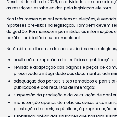
Desde 4 de julho de 2026, as atividades de comunicaçã
as restrições estabelecidas pela legislação eleitoral.
Nos três meses que antecedem as eleições, é vedada a
hipóteses previstas na legislação. Também devem ser
da gestão. Permanecem permitidas as informações est
caráter publicitário ou promocional.
No âmbito do Ibram e de suas unidades museológicas,
ocultação temporária das notícias e publicações a
revisão e adaptação das páginas e peças de comu
preservada a integridade dos documentos administ
adequação dos portais, sites temáticos e perfis ofi
publicados e aos recursos de interação;
suspensão da produção e da veiculação de conteúd
manutenção apenas de notícias, avisos e comunica
prestação de serviços públicos, à programação cul
submissão prévia das situações que possam suscita