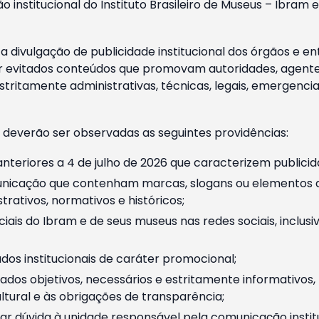
o institucional do Instituto Brasileiro de Museus – Ibra
 divulgação de publicidade institucional dos órgãos e en
 evitados conteúdos que promovam autoridades, agentes 
ritamente administrativas, técnicas, legais, emergencia
 deverão ser observadas as seguintes providências:
nteriores a 4 de julho de 2026 que caracterizem publicid
nicação que contenham marcas, slogans ou elementos da 
rativos, normativos e históricos;
ciais do Ibram e de seus museus nas redes sociais, inclus
os institucionais de caráter promocional;
dos objetivos, necessários e estritamente informativos
tural e às obrigações de transparência;
r dúvida à unidade responsável pela comunicação instituci