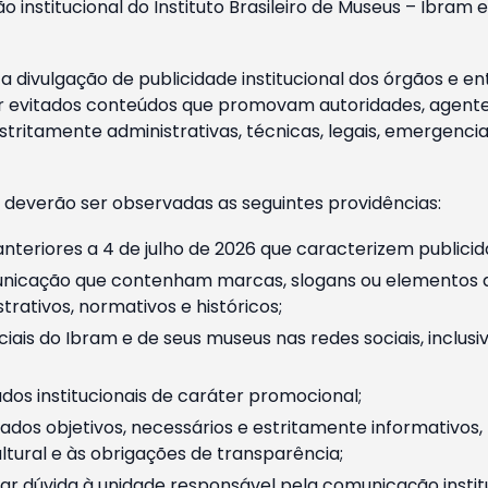
o institucional do Instituto Brasileiro de Museus – Ibra
 divulgação de publicidade institucional dos órgãos e en
 evitados conteúdos que promovam autoridades, agentes 
ritamente administrativas, técnicas, legais, emergencia
 deverão ser observadas as seguintes providências:
nteriores a 4 de julho de 2026 que caracterizem publicid
nicação que contenham marcas, slogans ou elementos da 
rativos, normativos e históricos;
ciais do Ibram e de seus museus nas redes sociais, inclus
os institucionais de caráter promocional;
dos objetivos, necessários e estritamente informativos
tural e às obrigações de transparência;
r dúvida à unidade responsável pela comunicação instituci