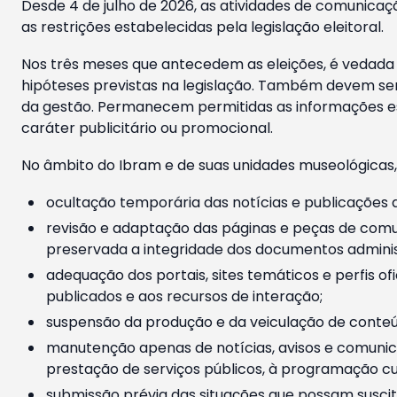
Desde 4 de julho de 2026, as atividades de comunicaçã
as restrições estabelecidas pela legislação eleitoral.
Nos três meses que antecedem as eleições, é vedada a
hipóteses previstas na legislação. Também devem ser
da gestão. Permanecem permitidas as informações est
caráter publicitário ou promocional.
No âmbito do Ibram e de suas unidades museológicas,
ocultação temporária das notícias e publicações a
revisão e adaptação das páginas e peças de comu
preservada a integridade dos documentos administ
adequação dos portais, sites temáticos e perfis ofi
publicados e aos recursos de interação;
suspensão da produção e da veiculação de conteúd
manutenção apenas de notícias, avisos e comunica
prestação de serviços públicos, à programação cul
submissão prévia das situações que possam suscita