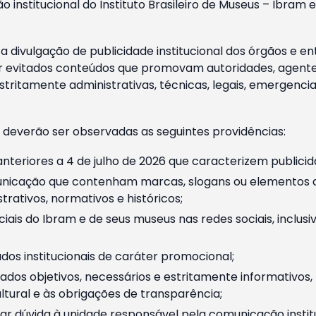
o institucional do Instituto Brasileiro de Museus – Ibra
 divulgação de publicidade institucional dos órgãos e en
 evitados conteúdos que promovam autoridades, agentes 
ritamente administrativas, técnicas, legais, emergencia
 deverão ser observadas as seguintes providências:
nteriores a 4 de julho de 2026 que caracterizem publicid
nicação que contenham marcas, slogans ou elementos da 
rativos, normativos e históricos;
ciais do Ibram e de seus museus nas redes sociais, inclus
os institucionais de caráter promocional;
dos objetivos, necessários e estritamente informativos
tural e às obrigações de transparência;
r dúvida à unidade responsável pela comunicação instituci