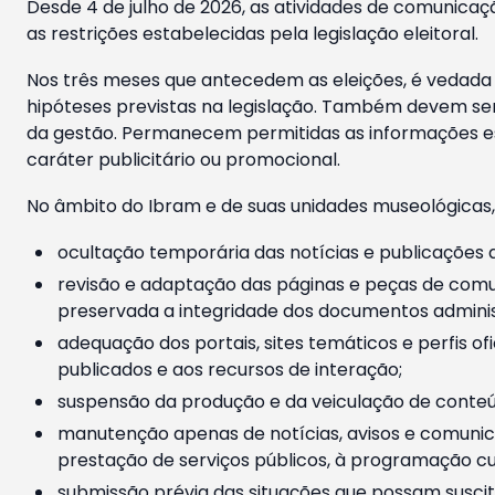
Desde 4 de julho de 2026, as atividades de comunicaçã
as restrições estabelecidas pela legislação eleitoral.
Nos três meses que antecedem as eleições, é vedada a
hipóteses previstas na legislação. Também devem ser
da gestão. Permanecem permitidas as informações est
caráter publicitário ou promocional.
No âmbito do Ibram e de suas unidades museológicas,
ocultação temporária das notícias e publicações a
revisão e adaptação das páginas e peças de comu
preservada a integridade dos documentos administ
adequação dos portais, sites temáticos e perfis ofi
publicados e aos recursos de interação;
suspensão da produção e da veiculação de conteúd
manutenção apenas de notícias, avisos e comunica
prestação de serviços públicos, à programação cul
submissão prévia das situações que possam suscita