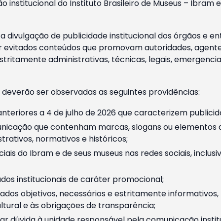
o institucional do Instituto Brasileiro de Museus – Ibra
 divulgação de publicidade institucional dos órgãos e en
 evitados conteúdos que promovam autoridades, agentes 
ritamente administrativas, técnicas, legais, emergencia
 deverão ser observadas as seguintes providências:
nteriores a 4 de julho de 2026 que caracterizem publicid
nicação que contenham marcas, slogans ou elementos da 
rativos, normativos e históricos;
ciais do Ibram e de seus museus nas redes sociais, inclus
os institucionais de caráter promocional;
dos objetivos, necessários e estritamente informativos
tural e às obrigações de transparência;
r dúvida à unidade responsável pela comunicação instituci