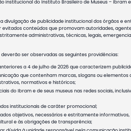
o institucional do Instituto Brasileiro de Museus – Ibra
 divulgação de publicidade institucional dos órgãos e en
 evitados conteúdos que promovam autoridades, agentes 
ritamente administrativas, técnicas, legais, emergencia
 deverão ser observadas as seguintes providências:
nteriores a 4 de julho de 2026 que caracterizem publicid
nicação que contenham marcas, slogans ou elementos da 
rativos, normativos e históricos;
ciais do Ibram e de seus museus nas redes sociais, inclus
os institucionais de caráter promocional;
dos objetivos, necessários e estritamente informativos
tural e às obrigações de transparência;
r dúvida à unidade responsável pela comunicação instituci