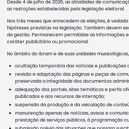
Desde 4 de julho de 2026, as atividades de comunicaçã
as restrições estabelecidas pela legislação eleitoral.
Nos três meses que antecedem as eleições, é vedada a
hipóteses previstas na legislação. Também devem ser
da gestão. Permanecem permitidas as informações est
caráter publicitário ou promocional.
No âmbito do Ibram e de suas unidades museológicas,
ocultação temporária das notícias e publicações a
revisão e adaptação das páginas e peças de comu
preservada a integridade dos documentos administ
adequação dos portais, sites temáticos e perfis ofi
publicados e aos recursos de interação;
suspensão da produção e da veiculação de conteúd
manutenção apenas de notícias, avisos e comunica
prestação de serviços públicos, à programação cul
submissão prévia das situações que possam suscita