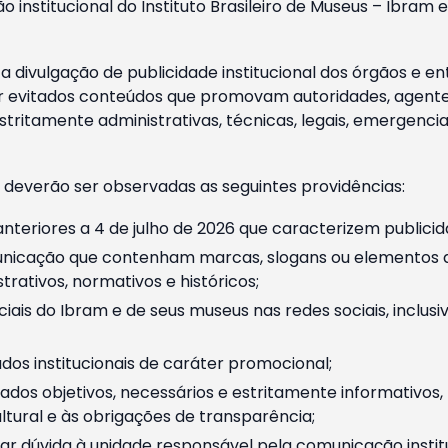
o institucional do Instituto Brasileiro de Museus – Ibra
 divulgação de publicidade institucional dos órgãos e en
 evitados conteúdos que promovam autoridades, agentes 
ritamente administrativas, técnicas, legais, emergencia
 deverão ser observadas as seguintes providências:
nteriores a 4 de julho de 2026 que caracterizem publicid
nicação que contenham marcas, slogans ou elementos da 
rativos, normativos e históricos;
ciais do Ibram e de seus museus nas redes sociais, inclus
os institucionais de caráter promocional;
dos objetivos, necessários e estritamente informativos
tural e às obrigações de transparência;
r dúvida à unidade responsável pela comunicação instituci