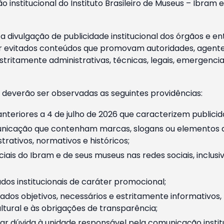
o institucional do Instituto Brasileiro de Museus – Ibra
 divulgação de publicidade institucional dos órgãos e en
 evitados conteúdos que promovam autoridades, agentes 
ritamente administrativas, técnicas, legais, emergencia
 deverão ser observadas as seguintes providências:
nteriores a 4 de julho de 2026 que caracterizem publicid
nicação que contenham marcas, slogans ou elementos da 
rativos, normativos e históricos;
ciais do Ibram e de seus museus nas redes sociais, inclus
os institucionais de caráter promocional;
dos objetivos, necessários e estritamente informativos
tural e às obrigações de transparência;
r dúvida à unidade responsável pela comunicação instituci