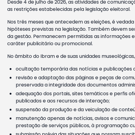
Desde 4 de julho de 2026, as atividades de comunicaçã
as restrições estabelecidas pela legislação eleitoral.
Nos três meses que antecedem as eleições, é vedada a
hipóteses previstas na legislação. Também devem ser
da gestão. Permanecem permitidas as informações est
caráter publicitário ou promocional.
No âmbito do Ibram e de suas unidades museológicas,
ocultação temporária das notícias e publicações a
revisão e adaptação das páginas e peças de comu
preservada a integridade dos documentos administ
adequação dos portais, sites temáticos e perfis ofi
publicados e aos recursos de interação;
suspensão da produção e da veiculação de conteúd
manutenção apenas de notícias, avisos e comunica
prestação de serviços públicos, à programação cul
submissão prévia das situações que possam suscita