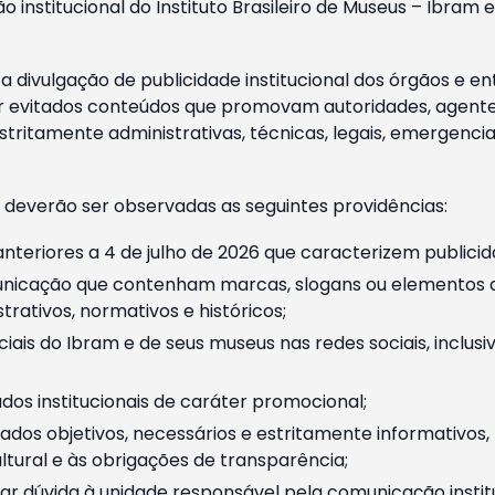
o institucional do Instituto Brasileiro de Museus – Ibra
 divulgação de publicidade institucional dos órgãos e en
 evitados conteúdos que promovam autoridades, agentes 
ritamente administrativas, técnicas, legais, emergencia
 deverão ser observadas as seguintes providências:
nteriores a 4 de julho de 2026 que caracterizem publicid
nicação que contenham marcas, slogans ou elementos da 
rativos, normativos e históricos;
ciais do Ibram e de seus museus nas redes sociais, inclus
os institucionais de caráter promocional;
dos objetivos, necessários e estritamente informativos
tural e às obrigações de transparência;
r dúvida à unidade responsável pela comunicação instituci