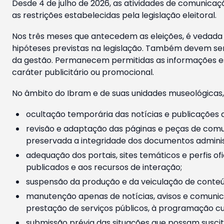
Desde 4 de julho de 2026, as atividades de comunicaçã
as restrições estabelecidas pela legislação eleitoral.
Nos três meses que antecedem as eleições, é vedada a
hipóteses previstas na legislação. Também devem ser
da gestão. Permanecem permitidas as informações est
caráter publicitário ou promocional.
No âmbito do Ibram e de suas unidades museológicas,
ocultação temporária das notícias e publicações a
revisão e adaptação das páginas e peças de comu
preservada a integridade dos documentos administ
adequação dos portais, sites temáticos e perfis ofi
publicados e aos recursos de interação;
suspensão da produção e da veiculação de conteúd
manutenção apenas de notícias, avisos e comunica
prestação de serviços públicos, à programação cul
submissão prévia das situações que possam suscita