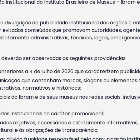
o institucional do Instituto Brasileiro de Museus – Ibra
 divulgação de publicidade institucional dos órgãos e en
 evitados conteúdos que promovam autoridades, agentes 
ritamente administrativas, técnicas, legais, emergencia
 deverão ser observadas as seguintes providências:
nteriores a 4 de julho de 2026 que caracterizem publicid
nicação que contenham marcas, slogans ou elementos da 
rativos, normativos e históricos;
ciais do Ibram e de seus museus nas redes sociais, inclus
os institucionais de caráter promocional;
dos objetivos, necessários e estritamente informativos
tural e às obrigações de transparência;
r dúvida à unidade responsável pela comunicação instituci