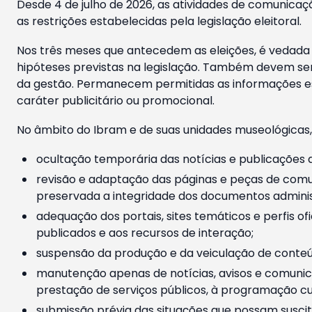
Desde 4 de julho de 2026, as atividades de comunicaçã
as restrições estabelecidas pela legislação eleitoral.
Nos três meses que antecedem as eleições, é vedada a
hipóteses previstas na legislação. Também devem ser
da gestão. Permanecem permitidas as informações est
caráter publicitário ou promocional.
No âmbito do Ibram e de suas unidades museológicas,
ocultação temporária das notícias e publicações a
revisão e adaptação das páginas e peças de comu
preservada a integridade dos documentos administ
adequação dos portais, sites temáticos e perfis ofi
publicados e aos recursos de interação;
suspensão da produção e da veiculação de conteúd
manutenção apenas de notícias, avisos e comunica
prestação de serviços públicos, à programação cul
submissão prévia das situações que possam suscita