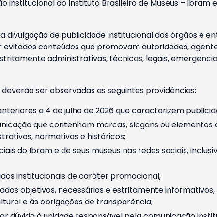
o institucional do Instituto Brasileiro de Museus – Ibra
 divulgação de publicidade institucional dos órgãos e en
 evitados conteúdos que promovam autoridades, agentes 
ritamente administrativas, técnicas, legais, emergencia
 deverão ser observadas as seguintes providências:
nteriores a 4 de julho de 2026 que caracterizem publicid
nicação que contenham marcas, slogans ou elementos da 
rativos, normativos e históricos;
ciais do Ibram e de seus museus nas redes sociais, inclus
os institucionais de caráter promocional;
dos objetivos, necessários e estritamente informativos
tural e às obrigações de transparência;
r dúvida à unidade responsável pela comunicação instituci