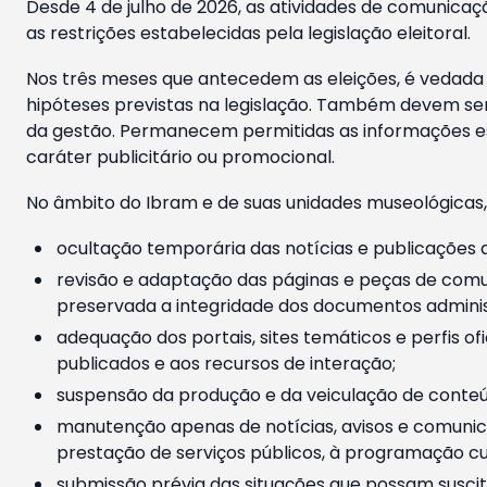
Desde 4 de julho de 2026, as atividades de comunicaçã
as restrições estabelecidas pela legislação eleitoral.
Nos três meses que antecedem as eleições, é vedada a
hipóteses previstas na legislação. Também devem ser
da gestão. Permanecem permitidas as informações est
caráter publicitário ou promocional.
No âmbito do Ibram e de suas unidades museológicas,
ocultação temporária das notícias e publicações a
revisão e adaptação das páginas e peças de comu
preservada a integridade dos documentos administ
adequação dos portais, sites temáticos e perfis ofi
publicados e aos recursos de interação;
suspensão da produção e da veiculação de conteúd
manutenção apenas de notícias, avisos e comunica
prestação de serviços públicos, à programação cul
submissão prévia das situações que possam suscita