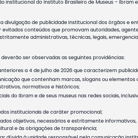
o institucional do Instituto Brasileiro de Museus – Ibra
 divulgação de publicidade institucional dos órgãos e en
 evitados conteúdos que promovam autoridades, agentes 
ritamente administrativas, técnicas, legais, emergencia
 deverão ser observadas as seguintes providências:
nteriores a 4 de julho de 2026 que caracterizem publicid
nicação que contenham marcas, slogans ou elementos da 
rativos, normativos e históricos;
ciais do Ibram e de seus museus nas redes sociais, inclus
os institucionais de caráter promocional;
dos objetivos, necessários e estritamente informativos
tural e às obrigações de transparência;
r dúvida à unidade responsável pela comunicação instituci