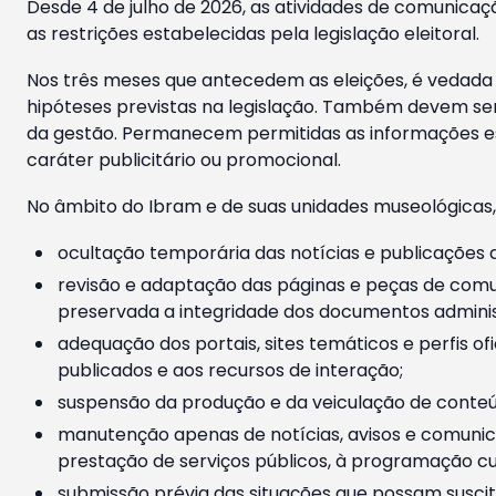
Desde 4 de julho de 2026, as atividades de comunicaçã
as restrições estabelecidas pela legislação eleitoral.
Nos três meses que antecedem as eleições, é vedada a
hipóteses previstas na legislação. Também devem ser
da gestão. Permanecem permitidas as informações est
caráter publicitário ou promocional.
No âmbito do Ibram e de suas unidades museológicas,
ocultação temporária das notícias e publicações a
revisão e adaptação das páginas e peças de comu
preservada a integridade dos documentos administ
adequação dos portais, sites temáticos e perfis ofi
publicados e aos recursos de interação;
suspensão da produção e da veiculação de conteúd
manutenção apenas de notícias, avisos e comunica
prestação de serviços públicos, à programação cul
submissão prévia das situações que possam suscita